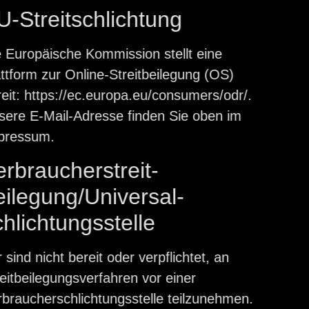
U-Streitschlichtung
ie Europäische Kommission stellt eine
attform zur Online-Streitbeilegung (OS)
reit:
https://ec.europa.eu/consumers/odr/
.
nsere E-Mail-Adresse finden Sie oben im
mpressum.
erbraucher­streit­
eilegung/Universal­
chlichtungs­stelle
r sind nicht bereit oder verpflichtet, an
reitbeilegungsverfahren vor einer
erbraucherschlichtungsstelle teilzunehmen.