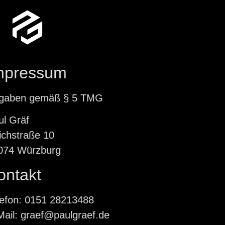
mpressum
ngaben gemäß § 5 TMG
aul Gräf
richstraße 10
7074 Würzburg
ontakt
elefon: 0151 28213488
-Mail: graef@paulgraef.de